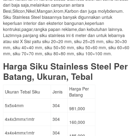
dari baja saja,melainkan campuran antara
Besi,Silicon,Nikel,Mangan,krom,Karbon dan juga molybdenum.
Siku Stainless Steel biasannya banyak digunnakan untuk
keperluan interior dan eksterior bangunan,keperluan
kontruksi,pagar,rangka papan reklame,dan kebutuhan lainnya.
Lazimnya panjang siku stainless ini 6 meter dan untuk lebarnya
atau sisi X Sisi yaitu siku 20×20 mm, siku 25×25 mm, siku 30×30
mm, siku 40×40 mm, siku 50×50 mm, siku 50×60 mm, siku 60×60
mm, siku 70×70 mm, siku 80×80 mm, siku 100×100 mm.
Harga Siku Stainless Steel Per
Batang, Ukuran, Tebal
Harga Per
Ukuran Tebal Siku
Jenis
Batang
5x5x4mm
304
981,000
4x4x3mmx1mtr
304
160,000
4x4x4mmx1mtr
304
185,000