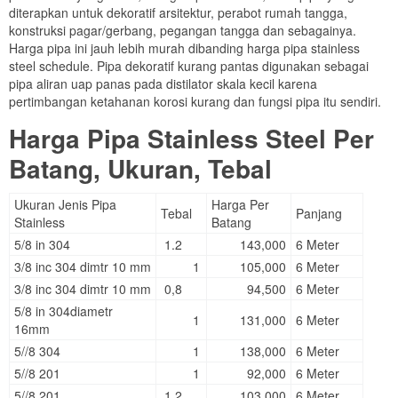
diterapkan untuk dekoratif arsitektur, perabot rumah tangga,
konstruksi pagar/gerbang, pegangan tangga dan sebagainya.
Harga pipa ini jauh lebih murah dibanding harga pipa stainless
steel schedule. Pipa dekoratif kurang pantas digunakan sebagai
pipa aliran uap panas pada distilator skala kecil karena
pertimbangan ketahanan korosi kurang dan fungsi pipa itu sendiri.
Harga Pipa Stainless Steel Per
Batang, Ukuran, Tebal
Ukuran Jenis Pipa
Harga Per
Tebal
Panjang
Stainless
Batang
5/8 in 304
1.2
143,000
6 Meter
3/8 inc 304 dimtr 10 mm
1
105,000
6 Meter
3/8 inc 304 dimtr 10 mm
0,8
94,500
6 Meter
5/8 in 304diametr
1
131,000
6 Meter
16mm
5//8 304
1
138,000
6 Meter
5//8 201
1
92,000
6 Meter
5//8 201
1.2
103,000
6 Meter