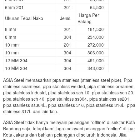
6mm 201
201
64,500
Harga Per
Ukuran Tebal Nako
Jenis
Batang
8 mm
201
181,500
8 mm
304
234,000
10 mm
201
272,000
10 mm
304
306,000
12 MM 304
304
491,000
10 MM 304
304
343,000
ASIA Steel memasarkan pipa stainless (stainless steel pipe), Pipa
stainless seamless, pipa stainless welded, pipa stainless ornamen,
pipa stainless industri, pipa stainless sch 10, pipa stainless sch 20,
pipa stainless sch 40, pipa stainless ss304, pipa stainless ss201,
pipa stainless ss304L, pipa stainless 316, pipa stainless 316L, pipa
stainless 317L dan lain-lain.
ASIA Steel tidak hanya melayani pelanggan “offline” di sekitar Kota
Bandung saja, tetapi kami juga melayani pelanggan “online” di luar
Kota Jakarta dan bahkan pelanggan di seluruh Indonesia. Jika