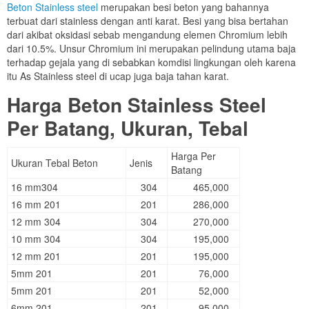
Beton Stainless steel
merupakan besi beton yang bahannya
terbuat dari stainless dengan anti karat. Besi yang bisa bertahan
dari akibat oksidasi sebab mengandung elemen Chromium lebih
dari 10.5%. Unsur Chromium ini merupakan pelindung utama baja
terhadap gejala yang di sebabkan komdisi lingkungan oleh karena
itu As Stainless steel di ucap juga baja tahan karat.
Harga Beton Stainless Steel
Per Batang, Ukuran, Tebal
Harga Per
Ukuran Tebal Beton
Jenis
Batang
16 mm304
304
465,000
16 mm 201
201
286,000
12 mm 304
304
270,000
10 mm 304
304
195,000
12 mm 201
201
195,000
5mm 201
201
76,000
5mm 201
201
52,000
6mm 201
201
95,000