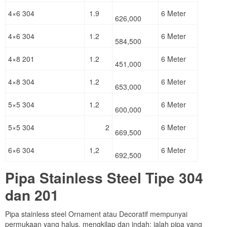
4×6 304
1.9
6 Meter
626,000
4×6 304
1.2
6 Meter
584,500
4×8 201
1.2
6 Meter
451,000
4×8 304
1.2
6 Meter
653,000
5×5 304
1.2
6 Meter
600,000
5×5 304
2
6 Meter
669,500
6×6 304
1,2
6 Meter
692,500
Pipa Stainless Steel Tipe 304
dan 201
Pipa stainless steel Ornament atau Decoratif mempunyai
permukaan yang halus, mengkilap dan indah; ialah pipa yang