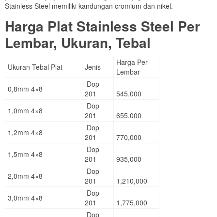
Stainless Steel memiliki kandungan cromium dan nikel.
Harga Plat Stainless Steel Per
Lembar, Ukuran, Tebal
Harga Per
Ukuran Tebal Plat
Jenis
Lembar
Dop
0,8mm 4×8
201
545,000
Dop
1,0mm 4×8
201
655,000
Dop
1,2mm 4×8
201
770,000
Dop
1,5mm 4×8
201
935,000
Dop
2,0mm 4×8
201
1,210,000
Dop
3,0mm 4×8
201
1,775,000
Dop