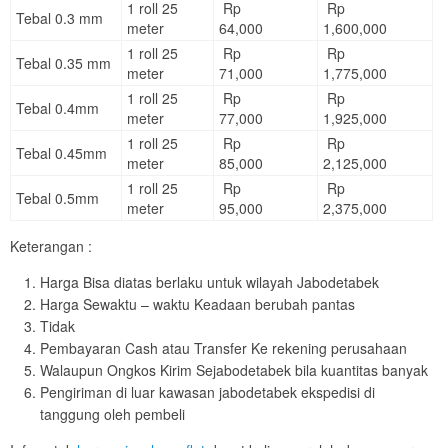
1 roll 25
Rp
Rp
Tebal 0.3 mm
meter
64,000
1,600,000
1 roll 25
Rp
Rp
Tebal 0.35 mm
meter
71,000
1,775,000
1 roll 25
Rp
Rp
Tebal 0.4mm
meter
77,000
1,925,000
1 roll 25
Rp
Rp
Tebal 0.45mm
meter
85,000
2,125,000
1 roll 25
Rp
Rp
Tebal 0.5mm
meter
95,000
2,375,000
Keterangan :
Harga Bisa diatas berlaku untuk wilayah Jabodetabek
Harga Sewaktu – waktu Keadaan berubah pantas
Tidak
Pembayaran Cash atau Transfer Ke rekening perusahaan
Walaupun Ongkos Kirim Sejabodetabek bila kuantitas banyak
Pengiriman di luar kawasan jabodetabek ekspedisi di
tanggung oleh pembeli