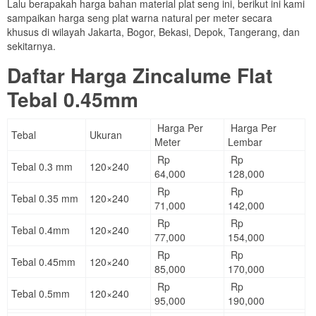
Lalu berapakah harga bahan material plat seng ini, berikut ini kami
sampaikan harga seng plat warna natural per meter secara
khusus di wilayah Jakarta, Bogor, Bekasi, Depok, Tangerang, dan
sekitarnya.
Daftar Harga Zincalume Flat
Tebal 0.45mm
Harga Per
Harga Per
Tebal
Ukuran
Meter
Lembar
Rp
Rp
Tebal 0.3 mm
120×240
64,000
128,000
Rp
Rp
Tebal 0.35 mm
120×240
71,000
142,000
Rp
Rp
Tebal 0.4mm
120×240
77,000
154,000
Rp
Rp
Tebal 0.45mm
120×240
85,000
170,000
Rp
Rp
Tebal 0.5mm
120×240
95,000
190,000