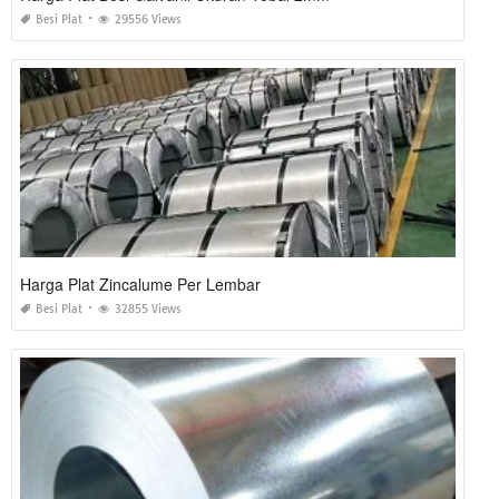
Besi Plat
29556 Views
Harga Plat Zincalume Per Lembar
Besi Plat
32855 Views