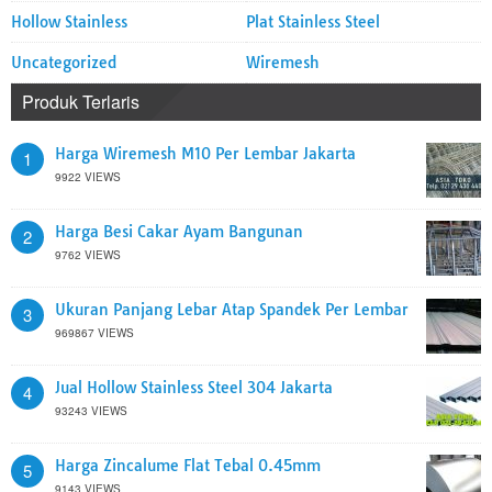
Hollow Stainless
Plat Stainless Steel
Uncategorized
Wiremesh
Produk Terlaris
Harga Wiremesh M10 Per Lembar Jakarta
1
9922 VIEWS
Harga Besi Cakar Ayam Bangunan
2
9762 VIEWS
Ukuran Panjang Lebar Atap Spandek Per Lembar
3
969867 VIEWS
Jual Hollow Stainless Steel 304 Jakarta
4
93243 VIEWS
Harga Zincalume Flat Tebal 0.45mm
5
9143 VIEWS