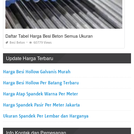
Daftar Tabel Harga Besi Beton Semua Ukuran
Besi Beton
60779 Views
Update Harga Terbaru
Harga Besi Hollow Galvanis Murah
Harga Besi Hollow Per Batang Terbaru
Harga Atap Spandek Warna Per Meter
Harga Spandek Pasir Per Meter Jakarta
Ukuran Spandek Per Lembar dan Harganya
Info Kontak dan Pemesanan