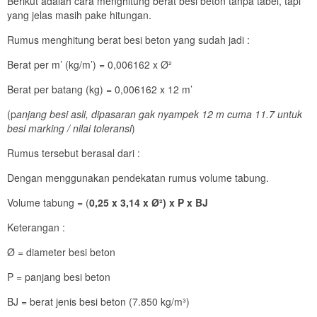
Berikut adalah cara menghitung berat besi beton tanpa tabel, tapi
yang jelas masih pake hitungan.
Rumus menghitung berat besi beton yang sudah jadi :
Berat per m’ (kg/m’) = 0,006162 x Ø²
Berat per batang (kg) = 0,006162 x 12 m’
(p
anjang besi asli, dipasaran gak nyampek 12 m cuma 11.7 untuk
besi marking / nilai toleransi
)
Rumus tersebut berasal dari :
Dengan menggunakan pendekatan rumus volume tabung.
Volume tabung = (
0,25 x 3,14 x Ø²) x P x BJ
Keterangan :
Ø = diameter besi beton
P = panjang besi beton
BJ = berat jenis besi beton (7.850 kg/m³)