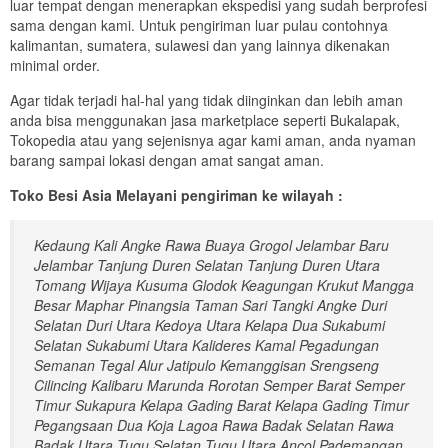
luar tempat dengan menerapkan ekspedisi yang sudah berprofesi
sama dengan kami. Untuk pengiriman luar pulau contohnya
kalimantan, sumatera, sulawesi dan yang lainnya dikenakan
minimal order.
Agar tidak terjadi hal-hal yang tidak diinginkan dan lebih aman
anda bisa menggunakan jasa marketplace seperti Bukalapak,
Tokopedia atau yang sejenisnya agar kami aman, anda nyaman
barang sampai lokasi dengan amat sangat aman.
Toko Besi Asia Melayani pengiriman ke wilayah :
Kedaung Kali Angke Rawa Buaya Grogol Jelambar Baru
Jelambar Tanjung Duren Selatan Tanjung Duren Utara
Tomang Wijaya Kusuma Glodok Keagungan Krukut Mangga
Besar Maphar Pinangsia Taman Sari Tangki Angke Duri
Selatan Duri Utara Kedoya Utara Kelapa Dua Sukabumi
Selatan Sukabumi Utara Kalideres Kamal Pegadungan
Semanan Tegal Alur Jatipulo Kemanggisan Srengseng
Cilincing Kalibaru Marunda Rorotan Semper Barat Semper
Timur Sukapura Kelapa Gading Barat Kelapa Gading Timur
Pegangsaan Dua Koja Lagoa Rawa Badak Selatan Rawa
Badak Utara Tugu Selatan Tugu Utara Ancol Pademangan