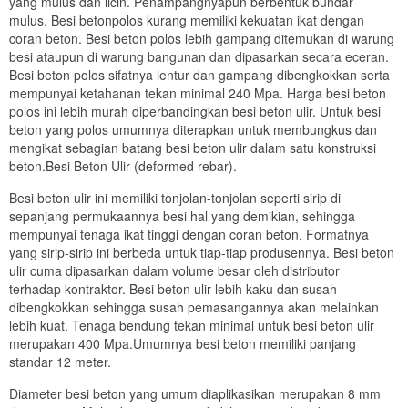
yang mulus dan licin. Penampangnyapun berbentuk bundar
mulus. Besi betonpolos kurang memiliki kekuatan ikat dengan
coran beton. Besi beton polos lebih gampang ditemukan di warung
besi ataupun di warung bangunan dan dipasarkan secara eceran.
Besi beton polos sifatnya lentur dan gampang dibengkokkan serta
mempunyai ketahanan tekan minimal 240 Mpa. Harga besi beton
polos ini lebih murah diperbandingkan besi beton ulir. Untuk besi
beton yang polos umumnya diterapkan untuk membungkus dan
mengikat sebagian batang besi beton ulir dalam satu konstruksi
beton.Besi Beton Ulir (deformed rebar).
Besi beton ulir ini memiliki tonjolan-tonjolan seperti sirip di
sepanjang permukaannya besi hal yang demikian, sehingga
mempunyai tenaga ikat tinggi dengan coran beton. Formatnya
yang sirip-sirip ini berbeda untuk tiap-tiap produsennya. Besi beton
ulir cuma dipasarkan dalam volume besar oleh distributor
terhadap kontraktor. Besi beton ulir lebih kaku dan susah
dibengkokkan sehingga susah pemasangannya akan melainkan
lebih kuat. Tenaga bendung tekan minimal untuk besi beton ulir
merupakan 400 Mpa.Umumnya besi beton memiliki panjang
standar 12 meter.
Diameter besi beton yang umum diaplikasikan merupakan 8 mm