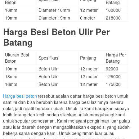
Beton
Batang
16mm
Diameter 16mm
12 meter
160000
19mm
Diameter 19mm
6 meter
218000
Harga Besi Beton Ulir Per
Batang
Ukuran Besi
Harga Per
Spesifikasi
Panjang
Beton
Batang
10mm
Beton Ulir
12 meter
92000
13mm
Beton Ulir
12 meter
125000
16mm
Beton Ulir
12 meter
175000
Harga besi beton
tersebut adalah daftar harga besi beton untuk
saat ini dan bisa berubah karena harga besi lazimnya meniru
dolar, jadi relatif berubah-ubah. Untuk itu kami harapkan supaya
lebih terang dan lebih sedap silahkan untuk mengubungi kami
untuk seputar pemesanan. Kami melayani pengiriman luar pulau
atau luar daerah dengan mengaplikasikan ekspedisi yang sudah
bekerja sama dengan kami. Untuk pengiriman luar pulau