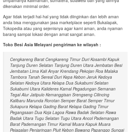
umpamanya kalimantan, sumatera, sulawesi dan yang lainnya
dikenakan minimal order.
Agar tidak terjadi hal-hal yang tidak diinginkan dan lebih aman
anda bisa menggunakan jasa marketplace seperti Bukalapak,
Tokopedia atau yang sejenisnya agar kami aman, anda nyaman
barang sampai lokasi dengan amat sangat aman.
Toko Besi Asia Melayani pengiriman ke wilayah :
Cengkareng Barat Cengkareng Timur Duri Kosambi Kapuk
Tanjung Duren Selatan Tanjung Duren Utara Jembatan Besi
Jembatan Lima Kali Anyar Krendang Pekojan Roa Malaka
Tambora Tanah Sereal Duri Kepa Kebon Jeruk Kedoya
Selatan Kedoya Utara Kelapa Dua Sukabumi Selatan
Sukabumi Utara Kalideres Kamal Pegadungan Semanan
Tegal Alur Jatipulo Kemanggisan Srengseng Cilincing
Kalibaru Marunda Rorotan Semper Barat Semper Timur
Sukapura Kelapa Gading Barat Kelapa Gading Timur
Pegangsaan Dua Koja Lagoa Rawa Badak Selatan Rawa
Badak Utara Tugu Selatan Tugu Utara Ancol Pademangan
Barat Pademangan Timur Kamal Muara Kapuk Muara
Pejagalan Penjaringan Pluit Kebon Bawang Papanggo Sungai