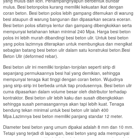
yang mulus dan licin. Penampangnyapun berbentuk bundar
mulus. Besi betonpolos kurang memiliki kekuatan ikat dengan
coran beton. Besi beton polos lebih gampang ditemukan di warung
besi ataupun di warung bangunan dan dipasarkan secara eceran.
Besi beton polos sifatnya lentur dan gampang dibengkokkan serta
mempunyai ketahanan tekan minimal 240 Mpa. Harga besi beton
polos ini lebih murah dibandingi besi beton ulir. Untuk besi beton
yang polos lazimnya diterapkan untuk membungkus dan mengikat
sebagian batang besi beton ulir dalam satu konstruksi beton.Besi
Beton Ulir (deformed rebar).
Besi beton ulir ini memiliki tonjolan-tonjolan seperti sirip di
sepanjang permukaannya besi hal yang demikian, sehingga
mempunyai tenaga ikat tinggi dengan coran beton. Wujudnya
yang sirip-sirip ini berbeda untuk tiap produsennya. Besi beton ulir
cuma dipasarkan dalam volume besar oleh distributor terhadap
kontraktor. Besi beton ulir lebih kaku dan susah dibengkokkan
sehingga susah pemasangannya akan tapi lebih kuat. Tenaga
bendung tekan minimal untuk besi beton ulir ialah 400
Mpa.Lazimnya besi beton memiliki panjang standar 12 meter.
Diameter besi beton yang umum dipakai adalah 8 mm dan 10 mm.
Tetapi yang terjadi di lapangan, besi beton yang ada mempunyai