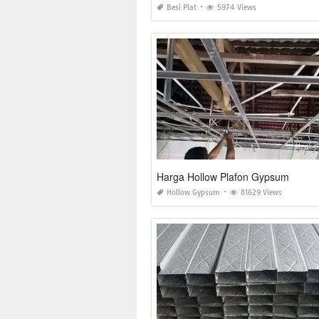
Besi Plat
5974 Views
Harga Hollow Plafon Gypsum
Hollow Gypsum
81629 Views