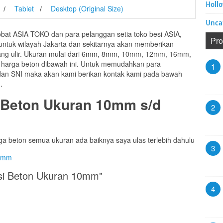
Hollo
Tablet
Desktop (Original Size)
Unca
at ASIA TOKO dan para pelanggan setia toko besi ASIA,
Pro
a untuk wilayah Jakarta dan sekitarnya akan memberikan
ang ulir. Ukuran mulai dari 6mm, 8mm, 10mm, 12mm, 16mm,
 harga beton dibawah ini. Untuk memudahkan para
1
 dan SNI maka akan kami berikan kontak kami pada bawah
.
 Beton Ukuran 10mm s/d
2
a beton semua ukuran ada baiknya saya ulas terlebih dahulu
3
10mm
esi Beton Ukuran 10mm"
4