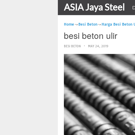
ASIA Jaya Steel
D
Home
Besi Beton
Harga Besi Beton
besi beton ulir
BESI BETON
MAY 24, 2019