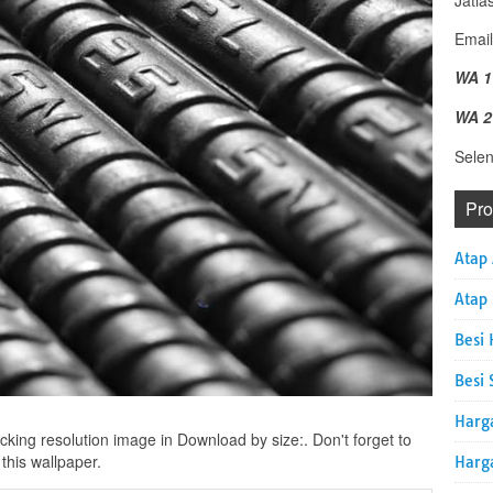
Jatia
Email
WA 1
WA 2
Sele
Pr
Atap
Atap
Besi 
Besi 
Harg
icking resolution image in Download by size:. Don't forget to
this wallpaper.
Harg