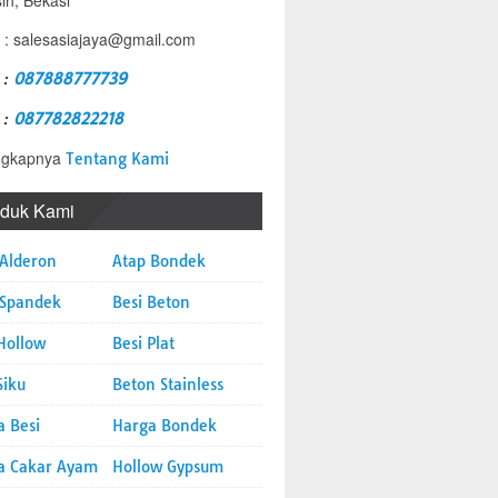
sih, Bekasi
 : salesasiajaya@gmail.com
 :
087888777739
 :
087782822218
ngkapnya
Tentang Kami
oduk Kami
 Alderon
Atap Bondek
 Spandek
Besi Beton
Hollow
Besi Plat
Siku
Beton Stainless
a Besi
Harga Bondek
a Cakar Ayam
Hollow Gypsum