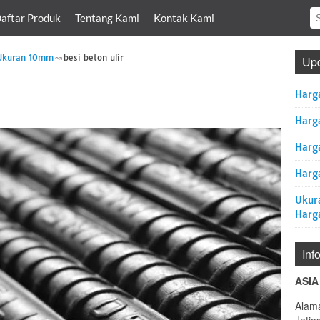
aftar Produk
Tentang Kami
Kontak Kami
 Ukuran 10mm
besi beton ulir
Upd
Harg
Harg
Harg
Harga
Ukur
Harg
Inf
ASIA
Alama