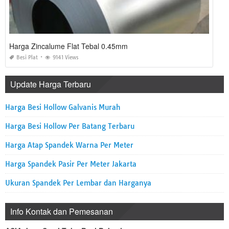
Harga Zincalume Flat Tebal 0.45mm
Besi Plat
9141 Views
Update Harga Terbaru
Harga Besi Hollow Galvanis Murah
Harga Besi Hollow Per Batang Terbaru
Harga Atap Spandek Warna Per Meter
Harga Spandek Pasir Per Meter Jakarta
Ukuran Spandek Per Lembar dan Harganya
Info Kontak dan Pemesanan