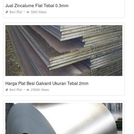
Jual Zincalume Flat Tebal 0.3mm
Besi Plat
5661 Views
Harga Plat Besi Galvanil Ukuran Tebal 2mm
Besi Plat
29560 Views