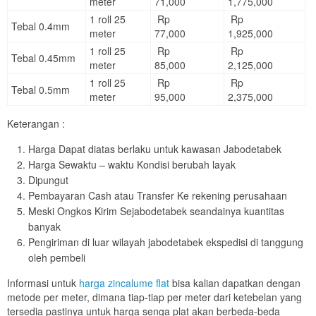
meter
71,000
1,775,000
1 roll 25
Rp
Rp
Tebal 0.4mm
meter
77,000
1,925,000
1 roll 25
Rp
Rp
Tebal 0.45mm
meter
85,000
2,125,000
1 roll 25
Rp
Rp
Tebal 0.5mm
meter
95,000
2,375,000
Keterangan :
Harga Dapat diatas berlaku untuk kawasan Jabodetabek
Harga Sewaktu – waktu Kondisi berubah layak
Dipungut
Pembayaran Cash atau Transfer Ke rekening perusahaan
Meski Ongkos Kirim Sejabodetabek seandainya kuantitas
banyak
Pengiriman di luar wilayah jabodetabek ekspedisi di tanggung
oleh pembeli
Informasi untuk
harga zincalume flat
bisa kalian dapatkan dengan
metode per meter, dimana tiap-tiap per meter dari ketebelan yang
tersedia pastinya untuk harga senga plat akan berbeda-beda