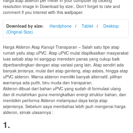
harga atap alderon per meter in your computer by clicking
resolution image in Download by size:. Don't forget to rate and
comment if you interest with this wallpaper.
Download by size:
Handphone
Tablet
Desktop
(Original Size)
Harga Alderon Atap Kanopi Transparan – Salah satu tipe atap
rumah yaitu atap uPVC. Atap uPVC mulai diaplikasikan masyarakat
luas sebab atap ini sanggup meredam panas yang cukup baik
diperbandingkan dengan atap variasi yang lain. Atap sendiri ada
banyak jenisnya, mulai dari atap genteng, atap asbes, hingga atap
uPVC alderon. Warna alderon memiliki banyak alternatif, pilihan
warnanya ada putih, biru muda dan transparan.
Alderon dibuat dari bahan uPVC yang sudah di formulasi ulang
dan di mutahirkan guna meningkatkan energi struktur bahan, dan
membikin performa Alderon melampaui daya kerja atap
sejenisnya. Sebelum saya membahas lebih jauh mengenai harga
alderon, simak ulasannya :
1.