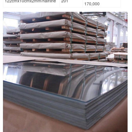
122cmx10cmx2mm/hairline
201
170,000