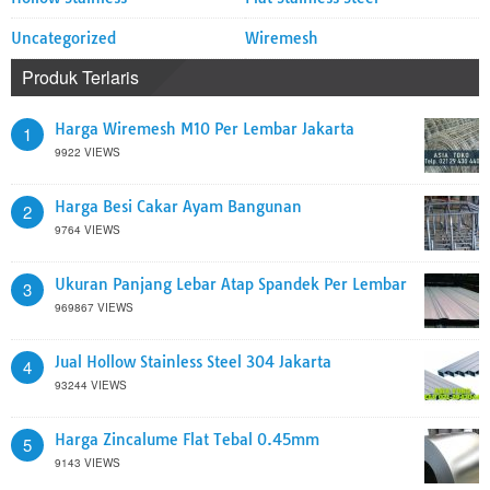
Uncategorized
Wiremesh
Produk Terlaris
Harga Wiremesh M10 Per Lembar Jakarta
1
9922 VIEWS
Harga Besi Cakar Ayam Bangunan
2
9764 VIEWS
Ukuran Panjang Lebar Atap Spandek Per Lembar
3
969867 VIEWS
Jual Hollow Stainless Steel 304 Jakarta
4
93244 VIEWS
Harga Zincalume Flat Tebal 0.45mm
5
9143 VIEWS