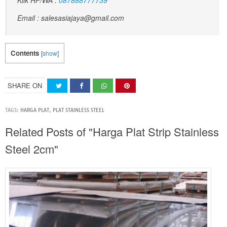
Klik HP/WA :
087888777739
Email : salesasiajaya@gmail.com
Contents
[
show
]
SHARE ON
TAGS:
HARGA PLAT
,
PLAT STAINLESS STEEL
Related Posts of "Harga Plat Strip Stainless
Steel 2cm"