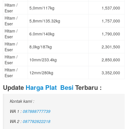
Hitam /
5,0mm/117kg
1,537,000
Eser
Hitam /
5,8mm/135.32kg
1,757,000
Eser
Hitam /
6.0mm/140kg
1,790,000
Eser
Hitam /
8,0kg/187kg
2,301,500
Eser
Hitam /
10mm/233.4kg
2,850,600
Eser
Hitam /
12mm/280kg
3,352,000
Eser
Update
Harga Plat Besi
Terbaru :
Kontak kami :
WA 1 :
087888777739
WA 2 :
087782822218