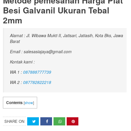
Metode pemesanan Harga Plat
Besi Galvanil Ukuran Tebal
2mm
Alamat : Jl. Wibawa Mukti II, Jatisari, Jatiasih, Kota Bks, Jawa
Barat
Email : salesasiajaya@gmail.com
Kontak kami :
WA 1 :
087888777739
WA 2 :
087782822218
Contents
[
show
]
SHARE ON