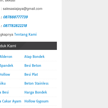
sih, Bekasi
 : salesasiajaya@gmail.com
 :
087888777739
 :
087782822218
ngkapnya
Tentang Kami
oduk Kami
 Alderon
Atap Bondek
 Spandek
Besi Beton
Hollow
Besi Plat
Siku
Beton Stainless
a Besi
Harga Bondek
a Cakar Ayam
Hollow Gypsum