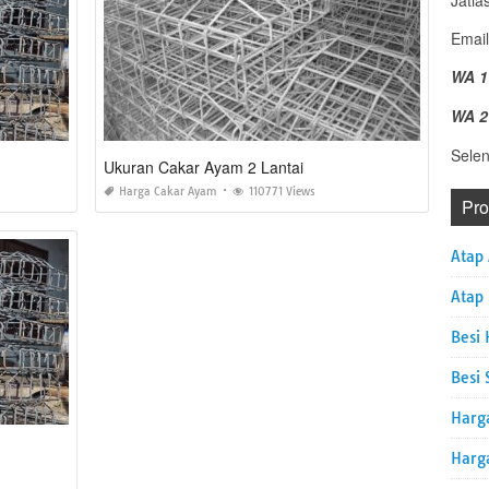
Jatia
Email
WA 1
WA 2
Sele
Ukuran Cakar Ayam 2 Lantai
Harga Cakar Ayam
110771 Views
Pr
Atap
Atap
Besi 
Besi 
Harg
Harg