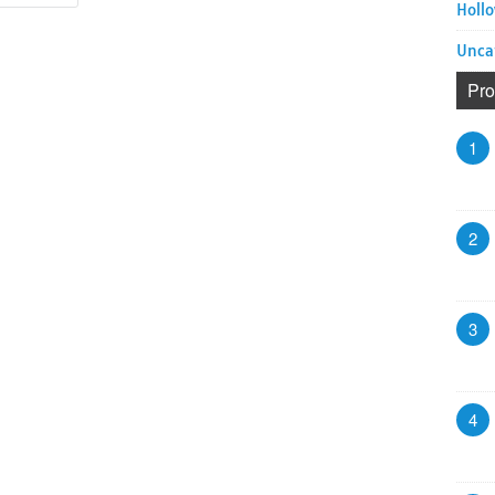
Hollo
Unca
Pro
1
2
3
4