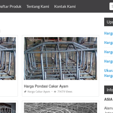
aftar Produk
Tentang Kami
Kontak Kami
Upd
m
Harg
Harg
Harg
Harga
Ukur
Harg
Harga Pondasi Cakar Ayam
Inf
Harga Cakar Ayam
71479 Views
ASIA
Alama