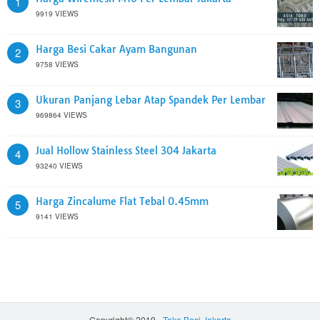
1
9919 VIEWS
Harga Besi Cakar Ayam Bangunan
2
9758 VIEWS
Ukuran Panjang Lebar Atap Spandek Per Lembar
3
969864 VIEWS
Jual Hollow Stainless Steel 304 Jakarta
4
93240 VIEWS
Harga Zincalume Flat Tebal 0.45mm
5
9141 VIEWS
Copyright© 2019 -
Toko Besi Jakarta