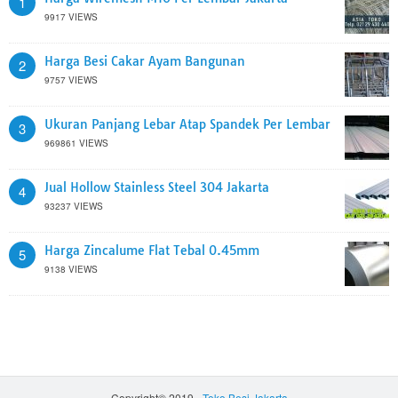
1
9917 VIEWS
Harga Besi Cakar Ayam Bangunan
2
9757 VIEWS
Ukuran Panjang Lebar Atap Spandek Per Lembar
3
969861 VIEWS
Jual Hollow Stainless Steel 304 Jakarta
4
93237 VIEWS
Harga Zincalume Flat Tebal 0.45mm
5
9138 VIEWS
Copyright© 2019 -
Toko Besi Jakarta